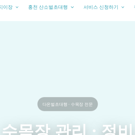
지이장
홍천 산소벌초대행
서비스 신청하기
다온벌초대행 · 수목장 전문
수목장 관리 · 정비