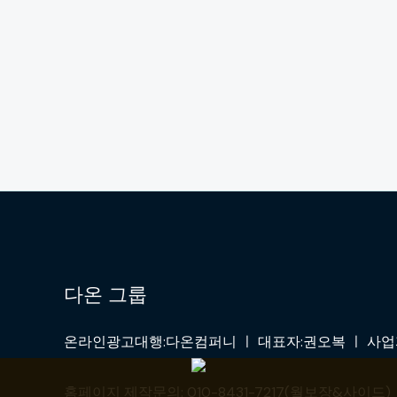
다온 그룹
온라인광고대행:다온컴퍼니 ㅣ 대표자:권오복 ㅣ 사업자:4
홈페이지 제작문의: 010-8431-7217(월보장&사이드) ㅣ 