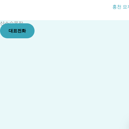
콘
홍천 묘
텐
츠
산소수목장
로
대표전화
건
너
뛰
기