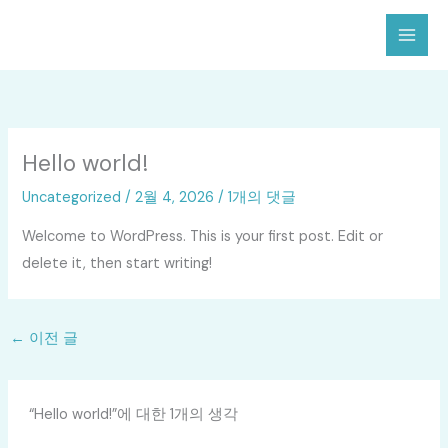
콘
텐
츠
로
건
너
Hello world!
뛰
Uncategorized
/
2월 4, 2026
/
1개의 댓글
기
Welcome to WordPress. This is your first post. Edit or
delete it, then start writing!
←
이전 글
“Hello world!”에 대한 1개의 생각