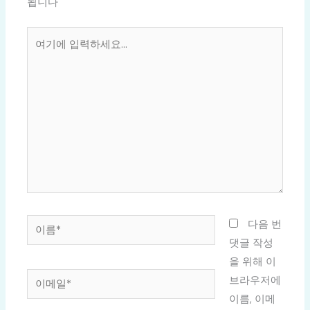
됩니다
여
기
에
입
력
하
세
요...
이
다음 번
름
댓글 작성
*
을 위해 이
이
브라우저에
메
이름, 이메