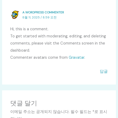
A WORDPRESS COMMENTER
8월 11, 2025 / 8:59 오전
Hi, this is a comment.
To get started with moderating, editing, and deleting
comments, please visit the Comments screen in the
dashboard.
Commenter avatars come from
Gravatar
.
답글
댓글 달기
이메일 주소는 공개되지 않습니다.
필수 필드는
*
로 표시