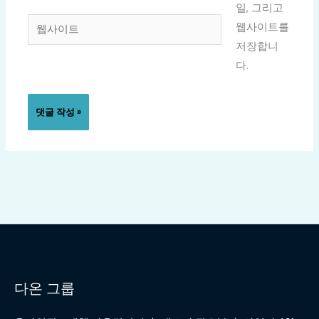
일
일, 그리고
웹
*
웹사이트를
사
저장합니
이
다.
트
다온 그룹